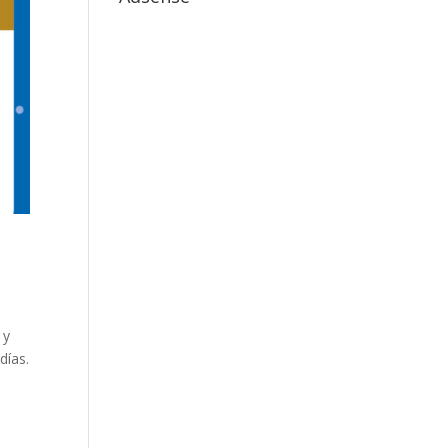
 y
días.