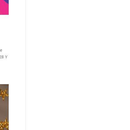
de
28 Y