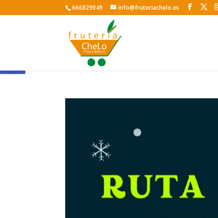
666829049
info@fruteriachelo.es
Abrir barra de herramientas